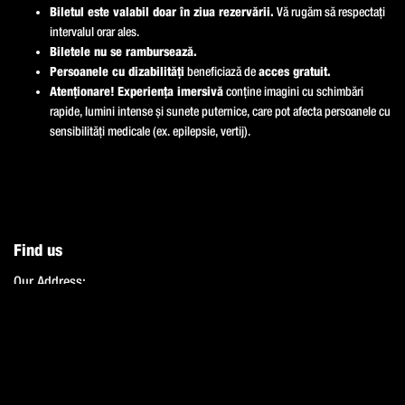
Biletul este valabil doar în ziua rezervării.
Vă rugăm să respectați
intervalul orar ales.
Biletele nu se rambursează.
Persoanele cu dizabilități
beneficiază de
acces gratuit.
Atenționare!
Experiența imersivă
conține imagini cu schimbări
rapide, lumini intense și sunete puternice, care pot afecta persoanele cu
sensibilități medicale (ex. epilepsie, vertij).
Find us
Our Address:
Click to open in Google Maps:
Parcare ubc0, Iulius Town, Bd.
Timișoara, 300072 Timișoara
MINA Museum