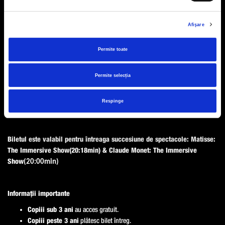
31
Afişare
Selectati din calendar ziua pentru care doriti sa alegeti
Permite toate
bilete.
Permite selecția
Cosul de cumparaturi este gol.
Respinge
Biletul este valabil pentru întreaga succesiune de spectacole:
Matisse:
The Immersive Show
(20:18min)
& Claude Monet: The Immersive
Show
(20:00min)
Informații importante
Copiii sub 3 ani
au acces gratuit.
Copiii peste 3 ani
plătesc bilet întreg.